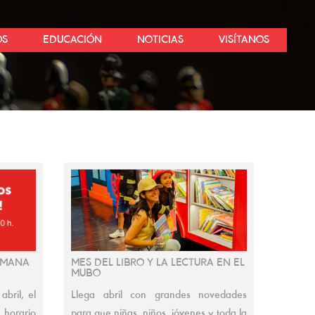
OS
EDUCACIÓN
NOTICIAS
VISÍTANOS
EMANA
MES DEL LIBRO Y LA LECTURA EN EL
MUBO
bril, el
Llega abril con grandes novedades
 horario
para que niñas, niños, jóvenes y toda la