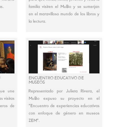
s.
familia visiten el MuBo y se sumerjan
en el maravilloso mundo de los libros y
la lectura.
U
ENCUENTRO EDUCATIVO DE
MUSEOS
que une
Representado por Julieta Rivera, el
s visitas
MuBo expuso su proyecto en el
eros de
"Encuentro de experiencias educativas
con enfoque de género en museos
ZEM".