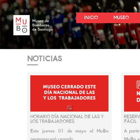
INICIO
MUSEO
NOTICIAS
HORARIO DÍA NACIONAL DE LAS Y
RESERV
LOS TRABAJADORES
FÁCIL
Este jueves 01 de mayo el MuBo
A partir
permanecerá cerrado.
MuBo se