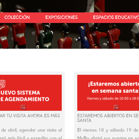
COLECCIÓN
EXPOSICIONES
ESPACIOS EDUCATIV
AR TU VISITA AHORA ES MÁS
ESTAREMOS ABIERTOS EN S
SANTA
 de abril, agendar una visita al
El viernes 18 y sábado 19 de a
rá más fácil y expedito con el
MuBo abrirá sus puertas en su