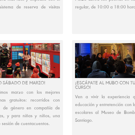
istema de reserva de visitas
regular, de 10:00 a 18:00 hora
O SÁBADO DE MARZO!
¡ESCÁPATE AL MUBO CON T
CURSO!
imos marzo con los mejores
Ven a vivir la experiencia 
as gratuitos: recorridos con
educación y entretención con la
e de género en compañía de
escolares al Museo de Bomb
s, y para niñas y niños, una
Santiago.
e sesión de cuentacuentos.