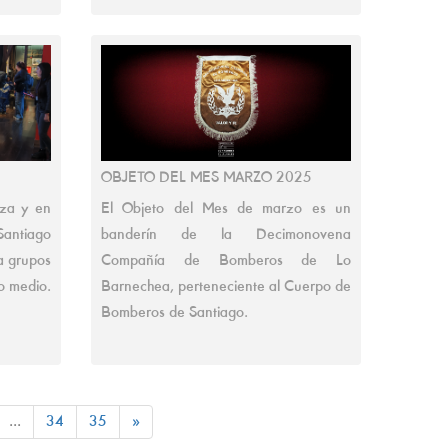
OBJETO DEL MES MARZO 2025
nza y en
El Objeto del Mes de marzo es un
antiago
banderín de la Decimonovena
 a grupos
Compañía de Bomberos de Lo
o medio.
Barnechea, perteneciente al Cuerpo de
Bomberos de Santiago.
...
34
35
»