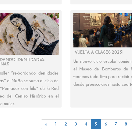
¡VUELTA A CLASES 2025!
RDANDO IDENTIDADES
Un nuevo ciclo escolar comie
INAS
el Museo de Bomberos de S
taller “re-bordando identidades
tenemos todo listo para recibir
as” el MuBo se suma al ciclo de
desde preescolares hasta cuart
s “Puntadas con hilo” de la Red
o del Centro Histórico en el
la mujer.
«
1
2
3
4
5
6
7
8