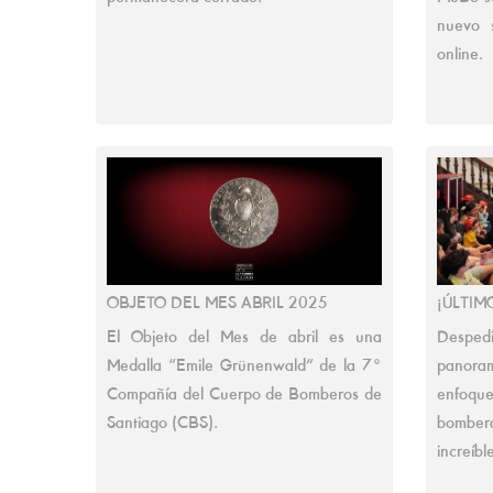
nuevo s
online.
OBJETO DEL MES ABRIL 2025
¡ÚLTIM
El Objeto del Mes de abril es una
Desped
Medalla “Emile Grünenwald” de la 7°
panoram
Compañía del Cuerpo de Bomberos de
enfoqu
Santiago (CBS).
bombera
increíbl