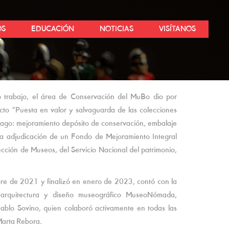
OS
EDUCACIÓN
NOTICIAS
VISÍTANOS
 trabajo, el área de Conservación del MuBo dio por
cto “Puesta en valor y salvaguarda de las colecciones
ago: mejoramiento depósito de conservación, embalaje
 la adjudicación de un Fondo de Mejoramiento Integral
ción de Museos, del Servicio Nacional del patrimonio,
bre de 2021 y finalizó en enero de 2023, contó con la
e arquitectura y diseño museográfico MuseoNómada,
Pablo Sovino, quien colaboró activamente en todas las
 Marta Rebora.