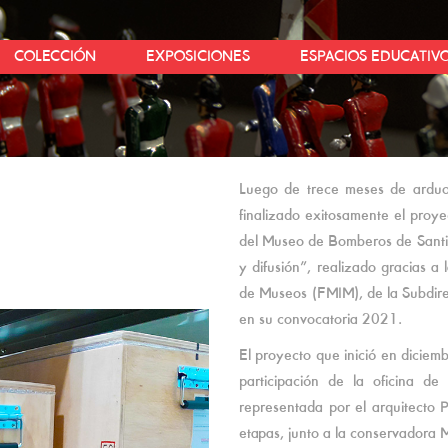
COLECCIÓN
EXPOSICIONES
ESPACIOS EDUCATIV
Luego de trece meses de arduo
finalizado exitosamente el proye
del Museo de Bomberos de Santi
y difusión”, realizado gracias a
de Museos (FMIM), de la Subdirec
en su convocatoria 2021.
El proyecto que inició en diciem
participación de la oficina d
representada por el arquitecto 
etapas, junto a la conservadora