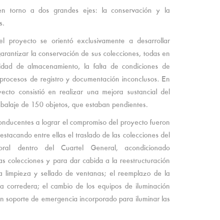
en torno a dos grandes ejes: la conservación y la
s.
l proyecto se orientó exclusivamente a desarrollar
arantizar la conservación de sus colecciones, todas en
idad de almacenamiento, la falta de condiciones de
procesos de registro y documentación inconclusos. En
ecto consistió en realizar una mejora sustancial del
mbalaje de 150 objetos, que estaban pendientes.
onducentes a lograr el compromiso del proyecto fueron
destacando entre ellas el traslado de las colecciones del
al dentro del Cuartel General, acondicionado
s colecciones y para dar cabida a la reestructuración
la limpieza y sellado de ventanas; el reemplazo de la
a corredera; el cambio de los equipos de iluminación
un soporte de emergencia incorporado para iluminar las