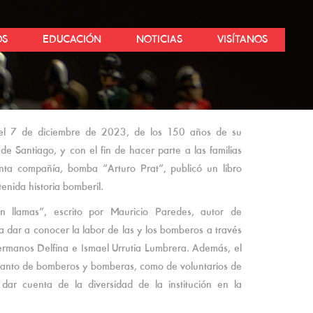
OS
EDUCACIÓN
NOTICIAS
VISÍTANOS
 el 7 de diciembre de 2023, de los 150 años de su
 Santiago, y con el fin de hacer parte a las familias
ta compañía, bomba “Arturo Prat”, publicó un libro
enida historia bomberil.
 en llamas”, escrito por Mauricio Paredes, autor de
a dar a conocer la labor de las y los bomberos a través
ermanos Delfina e Ismael Urrutia Lumbrera. Además, el
n tanto de bomberos y bomberas, como de voluntarios de
 dar cuenta de la diversidad de la institución en la