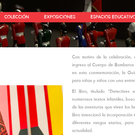
COLECCIÓN
EXPOSICIONES
ESPACIOS EDUCATIV
Con motivo de la celebración,
ingreso al Cuerpo de Bomberos de
en esta conmemoración, la Quin
para niñas y niños con una entret
El libro, titulado “Detectives
numerosos textos infantiles, busc
de las aventuras que viven los h
libro intencionó la incorporació
diferentes rangos etarios, para
actualidad.