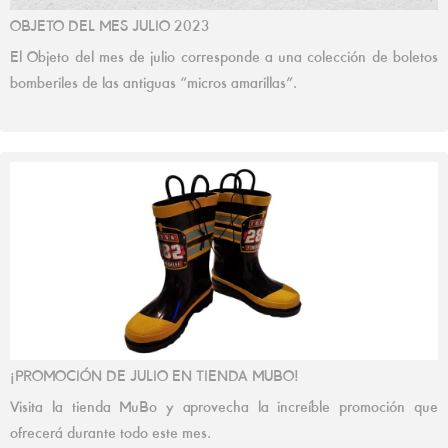
OBJETO DEL MES JULIO 2023
El Objeto del mes de julio corresponde a una colección de boletos
bomberiles de las antiguas “micros amarillas”.
¡PROMOCIÓN DE JULIO EN TIENDA MUBO!
Visita la tienda MuBo y aprovecha la increíble promoción que
ofrecerá durante todo este mes.